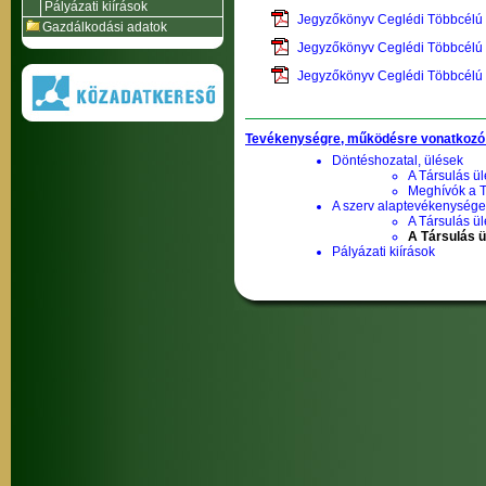
Pályázati kiírások
Jegyzőkönyv Ceglédi Többcélú 
Gazdálkodási adatok
Jegyzőkönyv Ceglédi Többcélú 
Jegyzőkönyv Ceglédi Többcélú 
Tevékenységre, működésre vonatkozó
Döntéshozatal, ülések
A Társulás ül
Meghívók a T
A szerv alaptevékenysége,
A Társulás ül
A Társulás 
Pályázati kiírások