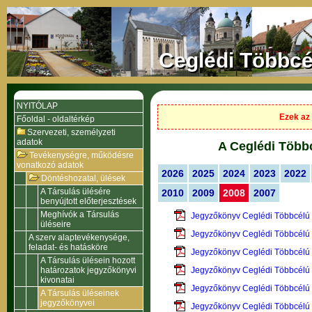
Ceglédi Többcé
NYITÓLAP
Ezek az 
Főoldal - oldaltérkép
Szervezeti, személyzeti
adatok
A Ceglédi Többc
Tevékenységre, működésre
vonatkozó adatok
2026
2025
2024
2023
2022
Döntéshozatal, ülések
A Társulás ülésére
2010
2009
2008
2007
benyújtott előterjesztések
Meghívók a Társulás
Jegyzőkönyv Ceglédi Többcélú 
üléseire
Jegyzőkönyv Ceglédi Többcélú 
A szerv alaptevékenysége,
feladat- és hatásköre
Jegyzőkönyv Ceglédi Többcélú 
A Társulás ülésein hozott
határozatok jegyzőkönyvi
Jegyzőkönyv Ceglédi Többcélú 
kivonatai
Jegyzőkönyv Ceglédi Többcélú 
A Társulás üléseinek
jegyzőkönyvei
Jegyzőkönyv Ceglédi Többcélú 