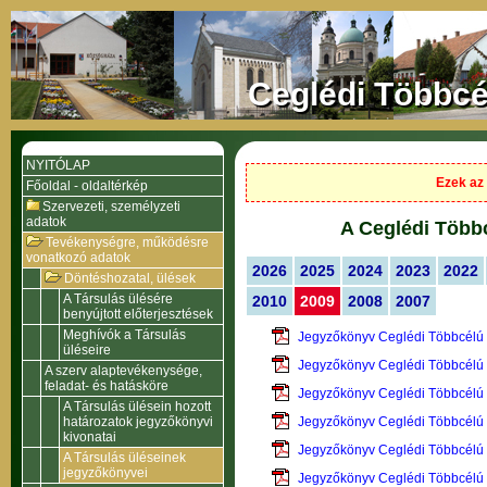
Ceglédi Többcé
NYITÓLAP
Ezek az 
Főoldal - oldaltérkép
Szervezeti, személyzeti
adatok
A Ceglédi Többc
Tevékenységre, működésre
vonatkozó adatok
2026
2025
2024
2023
2022
Döntéshozatal, ülések
A Társulás ülésére
2010
2009
2008
2007
benyújtott előterjesztések
Meghívók a Társulás
Jegyzőkönyv Ceglédi Többcélú 
üléseire
Jegyzőkönyv Ceglédi Többcélú 
A szerv alaptevékenysége,
feladat- és hatásköre
Jegyzőkönyv Ceglédi Többcélú 
A Társulás ülésein hozott
határozatok jegyzőkönyvi
Jegyzőkönyv Ceglédi Többcélú 
kivonatai
Jegyzőkönyv Ceglédi Többcélú 
A Társulás üléseinek
jegyzőkönyvei
Jegyzőkönyv Ceglédi Többcélú 