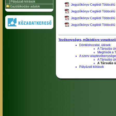
Pályázati kiírások
Jegyzőkönyv Ceglédi Többcélú 
Gazdálkodási adatok
Jegyzőkönyv Ceglédi Többcélú 
Jegyzőkönyv Ceglédi Többcélú 
Jegyzőkönyv Ceglédi Többcélú 
Tevékenységre, működésre vonatkozó
Döntéshozatal, ülések
A Társulás ül
Meghívók a T
A szerv alaptevékenysége,
A Társulás ül
A Társulás 
Pályázati kiírások