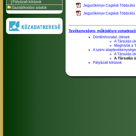
Pályázati kiírások
Jegyzőkönyv Ceglédi Többcélú 
Gazdálkodási adatok
Jegyzőkönyv Ceglédi Többcélú 
Tevékenységre, működésre vonatkozó
Döntéshozatal, ülések
A Társulás ül
Meghívók a T
A szerv alaptevékenysége,
A Társulás ül
A Társulás 
Pályázati kiírások