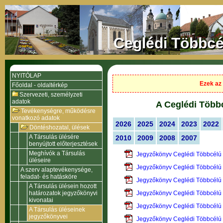
Ceglédi Többcé
NYITÓLAP
Ezek az 
Főoldal - oldaltérkép
Szervezeti, személyzeti
adatok
A Ceglédi Többc
Tevékenységre, működésre
vonatkozó adatok
2026
2025
2024
2023
2022
Döntéshozatal, ülések
A Társulás ülésére
2010
2009
2008
2007
benyújtott előterjesztések
Meghívók a Társulás
Jegyzőkönyv Ceglédi Többcélú 
üléseire
Jegyzőkönyv Ceglédi Többcélú 
A szerv alaptevékenysége,
feladat- és hatásköre
Jegyzőkönyv Ceglédi Többcélú 
A Társulás ülésein hozott
határozatok jegyzőkönyvi
Jegyzőkönyv Ceglédi Többcélú 
kivonatai
Jegyzőkönyv Ceglédi Többcélú 
A Társulás üléseinek
jegyzőkönyvei
Jegyzőkönyv Ceglédi Többcélú 