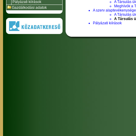
Pályázati kiírások
A Társulás ül
Meghívók a T
Gazdálkodási adatok
A szerv alaptevékenysége,
A Társulás ül
A Társulás 
Pályázati kiírások