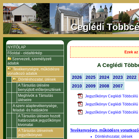
Ceglédi Többcé
NYITÓLAP
Ezek az 
Főoldal - oldaltérkép
Szervezeti, személyzeti
adatok
A Ceglédi Többc
Tevékenységre, működésre
vonatkozó adatok
2026
2025
2024
2023
2022
Döntéshozatal, ülések
A Társulás ülésére
2010
2009
2008
2007
benyújtott előterjesztések
Meghívók a Társulás
Jegyzőkönyv Ceglédi Többcélú 
üléseire
Jegyzőkönyv Ceglédi Többcélú 
A szerv alaptevékenysége,
feladat- és hatásköre
Jegyzőkönyv Ceglédi Többcélú 
A Társulás ülésein hozott
határozatok jegyzőkönyvi
kivonatai
Tevékenységre, működésre vonatkozó
A Társulás üléseinek
jegyzőkönyvei
Döntéshozatal, ülések