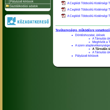
Pályázati kiírások
A Ceglédi Többcélú Kistérségi 
Gazdálkodási adatok
A Ceglédi Többcélú Kistérségi 
A Ceglédi Többcélú Kistérségi 
Tevékenységre, működésre vonatkozó
Döntéshozatal, ülések
A Társulás ül
Meghívók a T
A szerv alaptevékenysége,
A Társulás ü
A Társulás ü
Pályázati kiírások