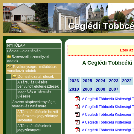
Ceglédi Többcé
NYITÓLAP
Ezek az 
Főoldal - oldaltérkép
Szervezeti, személyzeti
adatok
A Ceglédi Többcélú 
Tevékenységre, működésre
vonatkozó adatok
Döntéshozatal, ülések
2026
2025
2024
2023
2022
A Társulás ülésére
benyújtott előterjesztések
2010
2009
2008
2007
Meghívók a Társulás
üléseire
A Ceglédi Többcélú Kistérségi 
A szerv alaptevékenysége,
feladat- és hatásköre
A Ceglédi Többcélú Kistérségi 
A Társulás ülésein hozott
A Ceglédi Többcélú Kistérségi 
határozatok jegyzőkönyvi
kivonatai
A Ceglédi Többcélú Kistérségi 
A Társulás üléseinek
jegyzőkönyvei
A Ceglédi Többcélú Kistérségi 