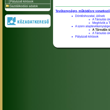
Pályázati kiírások
Gazdálkodási adatok
Tevékenységre, működésre vonatkozó
Döntéshozatal, ülések
A Társulás ül
Meghívók a T
A szerv alaptevékenysége,
A Társulás ü
A Társulás ü
Pályázati kiírások