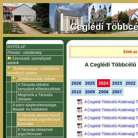
Ceglédi Többcé
NYITÓLAP
Ezek az 
Főoldal - oldaltérkép
Szervezeti, személyzeti
adatok
A Ceglédi Többcélú 
Tevékenységre, működésre
vonatkozó adatok
Döntéshozatal, ülések
2026
2025
2024
2023
2022
A Társulás ülésére
benyújtott előterjesztések
2010
2009
2008
2007
Meghívók a Társulás
üléseire
A Ceglédi Többcélú Kistérségi 
A szerv alaptevékenysége,
feladat- és hatásköre
A Ceglédi Többcélú Kistérségi 
A Társulás ülésein hozott
A Ceglédi Többcélú Kistérségi 
határozatok jegyzőkönyvi
kivonatai
A Ceglédi Többcélú Kistérségi 
A Társulás üléseinek
jegyzőkönyvei
A Ceglédi Többcélú Kistérségi 