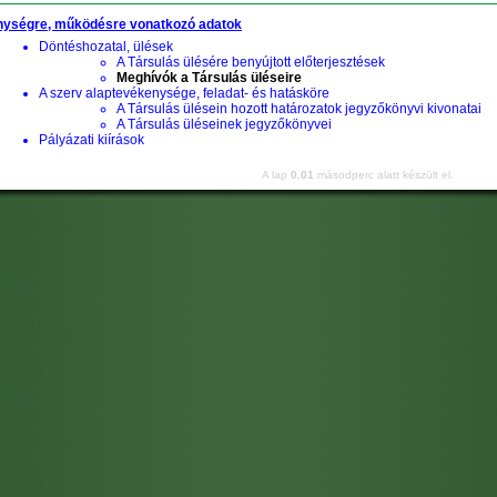
ységre, működésre vonatkozó adatok
Döntéshozatal, ülések
A Társulás ülésére benyújtott előterjesztések
Meghívók a Társulás üléseire
A szerv alaptevékenysége, feladat- és hatásköre
A Társulás ülésein hozott határozatok jegyzőkönyvi kivonatai
A Társulás üléseinek jegyzőkönyvei
Pályázati kiírások
A lap
0.01
másodperc alatt készült el.