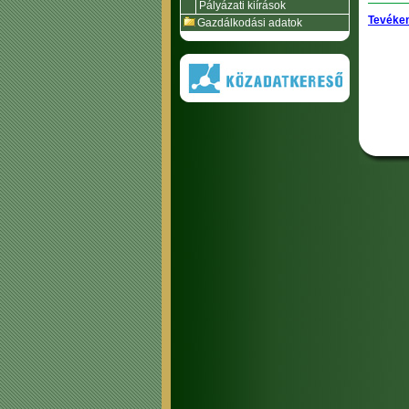
Pályázati kiírások
Tevéken
Gazdálkodási adatok