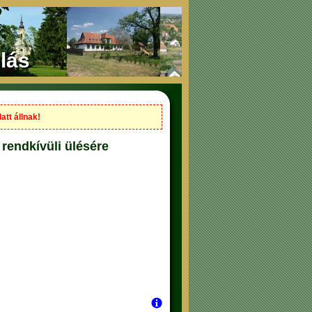
lás
att állnak!
rendkívüli ülésére