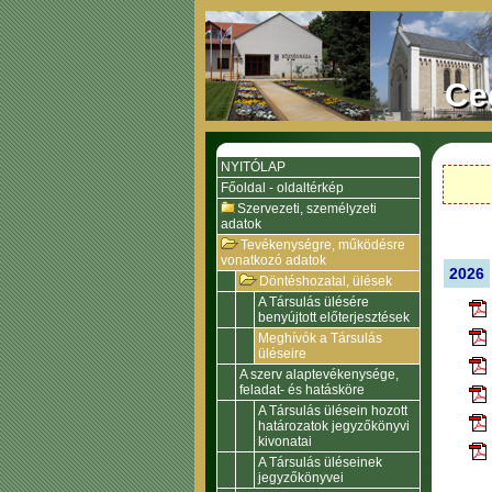
Ce
NYITÓLAP
Főoldal - oldaltérkép
Szervezeti, személyzeti
adatok
Tevékenységre, működésre
vonatkozó adatok
2026
Döntéshozatal, ülések
A Társulás ülésére
benyújtott előterjesztések
Meghívók a Társulás
üléseire
A szerv alaptevékenysége,
feladat- és hatásköre
A Társulás ülésein hozott
határozatok jegyzőkönyvi
kivonatai
A Társulás üléseinek
jegyzőkönyvei