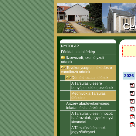
Ce
NYITÓLAP
Főoldal - oldaltérkép
Szervezeti, személyzeti
adatok
Tevékenységre, működésre
vonatkozó adatok
2026
Döntéshozatal, ülések
A Társulás ülésére
benyújtott előterjesztések
Meghívók a Társulás
üléseire
A szerv alaptevékenysége,
feladat- és hatásköre
A Társulás ülésein hozott
határozatok jegyzőkönyvi
kivonatai
A Társulás üléseinek
jegyzőkönyvei