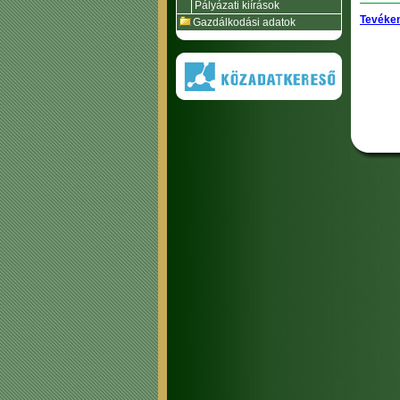
Pályázati kiírások
Tevéken
Gazdálkodási adatok