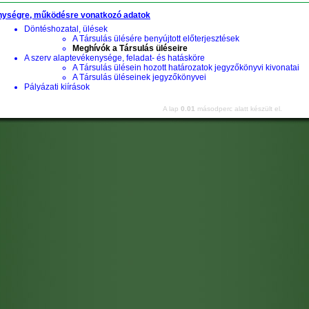
ységre, működésre vonatkozó adatok
Döntéshozatal, ülések
A Társulás ülésére benyújtott előterjesztések
Meghívók a Társulás üléseire
A szerv alaptevékenysége, feladat- és hatásköre
A Társulás ülésein hozott határozatok jegyzőkönyvi kivonatai
A Társulás üléseinek jegyzőkönyvei
Pályázati kiírások
A lap
0.01
másodperc alatt készült el.