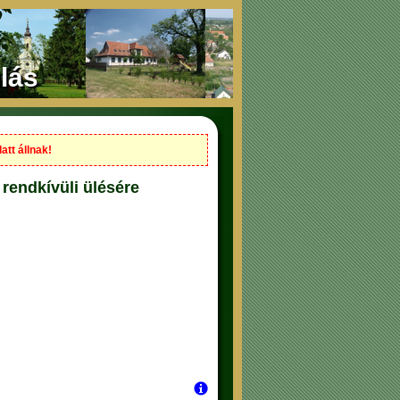
lás
att állnak!
rendkívüli ülésére